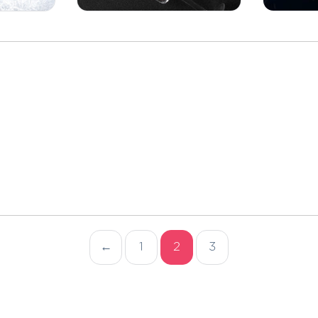
←
1
2
3