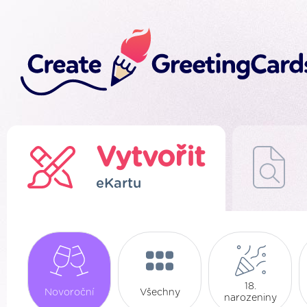
Vytvořit
eKartu
18.
Novoroční
Všechny
narozeniny