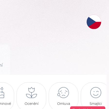
í
ninové
Ocenění
Omluva
Smajlíci