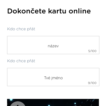
Dokončete kartu online
Kdo chce přát
5/100
Kdo chce přát
9/100