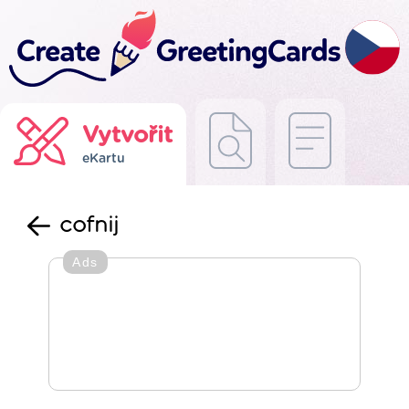
Vytvořit
eKartu
cofnij
Ads