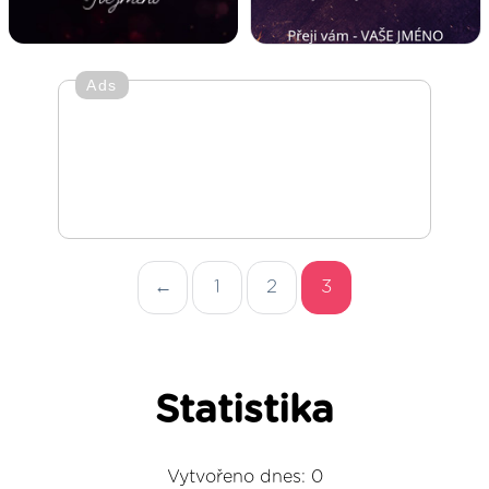
Ads
←
1
2
3
Statistika
Vytvořeno dnes: 0