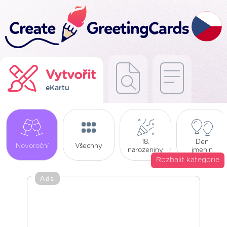
Vytvořit
eKartu
18.
Den
Novoroční
Všechny
narozeniny
jmenin
Rozbalit kategorie
Ads