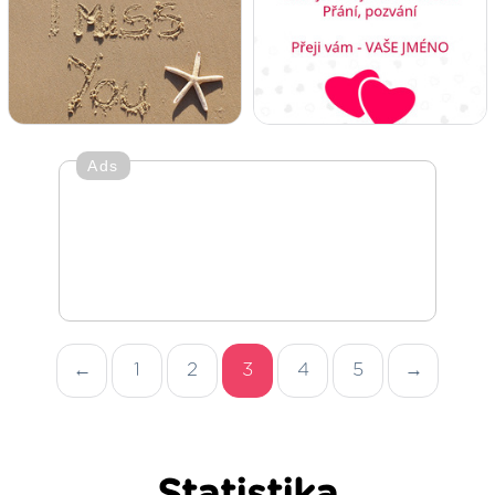
Ads
←
1
2
3
4
5
→