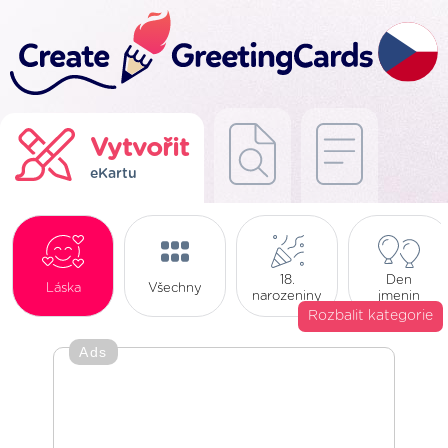
Vytvořit
eKartu
18.
Den
Láska
Všechny
narozeniny
jmenin
Rozbalit kategorie
Ads