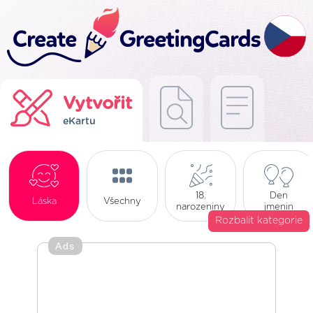
Vytvořit
eKartu
18.
Den
Láska
Všechny
narozeniny
jmenin
Rozbalit kategorie
Ads