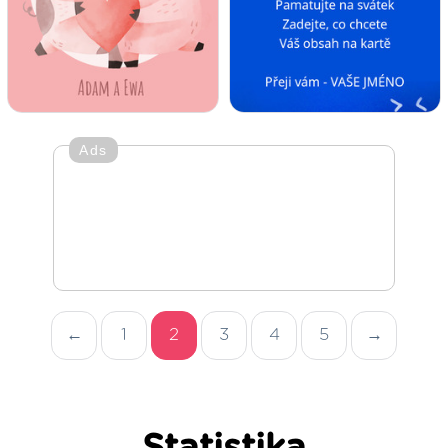
Ads
←
1
2
3
4
5
→