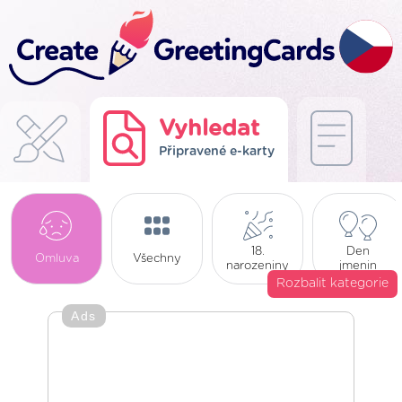
Vyhledat
Připravené e-karty
18.
Den
Omluva
Všechny
narozeniny
jmenin
Rozbalit kategorie
Ads