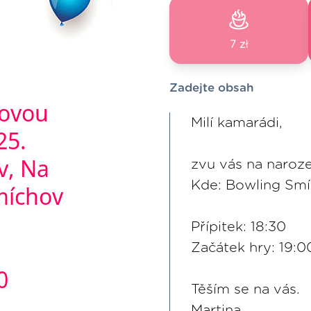
7 zł
Zadejte obsah
Milí kamarádi,
zvu vás na naroz
Kde: Bowling Smíc
Přípitek: 18:30
Začátek hry: 19:0
Těším se na vás.
Martina