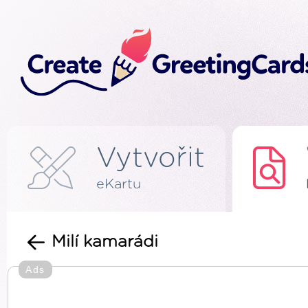
Vytvořit
eKartu
Milí kamarádi
Ads