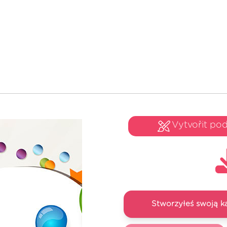
Vytvořit po
Stworzyłeś swoją k