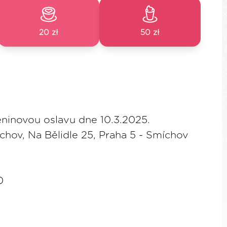
20 zł
50 zł
eninovou oslavu dne 10.3.2025.
hov, Na Bělidle 25, Praha 5 - Smíchov
0