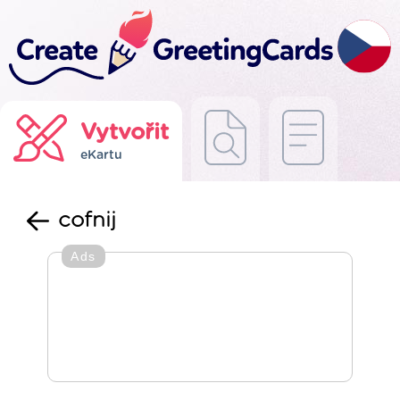
Vytvořit
eKartu
cofnij
Ads