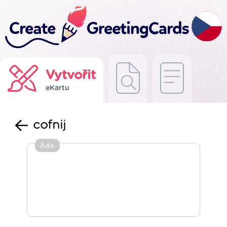
Vytvořit
eKartu
cofnij
Ads