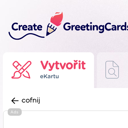
Vytvořit
eKartu
cofnij
Ads