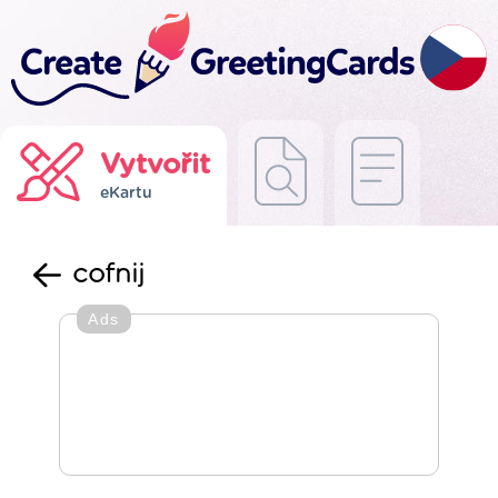
Vytvořit
eKartu
cofnij
Ads