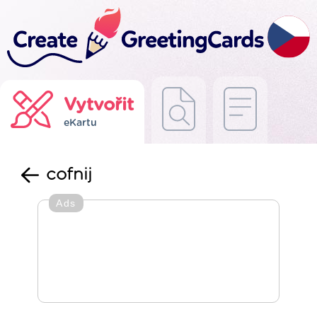
Vytvořit
eKartu
cofnij
Ads