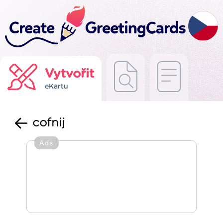
Vytvořit
eKartu
cofnij
Ads