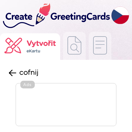
Vytvořit
eKartu
cofnij
Ads