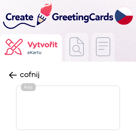
Vytvořit
eKartu
cofnij
Ads