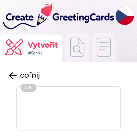
Vytvořit
eKartu
cofnij
Ads