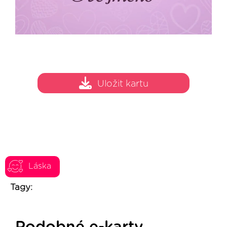
Uložit kartu
Láska
Tagy: