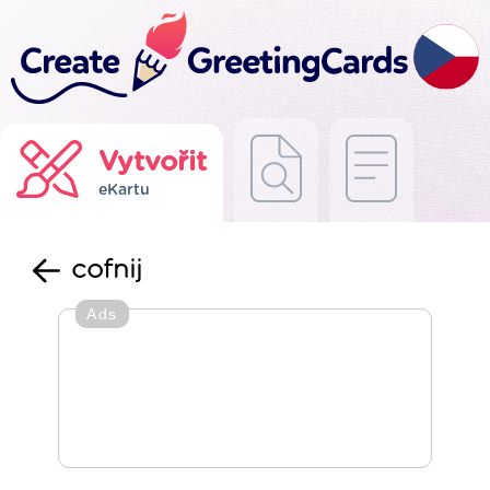
Vytvořit
eKartu
cofnij
Ads