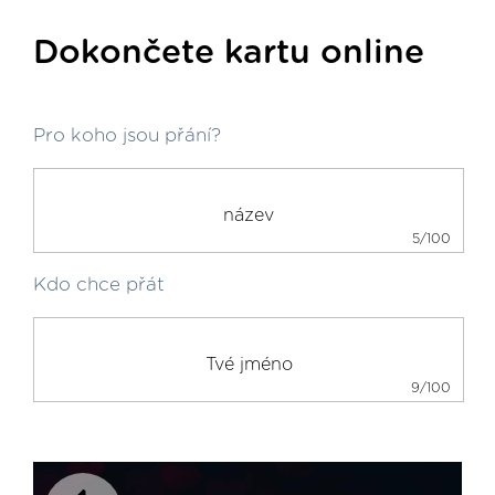
Dokončete kartu online
Pro koho jsou přání?
5/100
Kdo chce přát
9/100